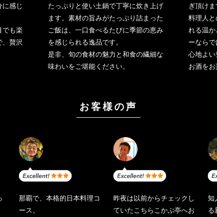
分に感じ
たっぷりと使い土鍋で丁寧に炊き上げ
ぎ頂けま
ます。素材の旨みがたっぷり詰まった
料理人と
目でも楽
ご飯は、一口食べるたびに季節の恵み
れる温か
で、贅沢
を感じられる逸品です。
ーならで
是非、旬の食材の魅力と和食の繊細な
心地よい
味わいをご堪能ください。
お酒をお
お客様の声
っ
那覇で、本格的日本料理コ
昨夜は以前からチェックし
知
ース。
ていたこちらこかぶ亭へお
る