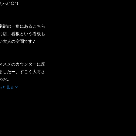
んへ(^○^)
宅街の一角にあるこちら
お店、看板という看板も
い大人の空間です♪
ススメのカウンターに座
ましたー、すごく大将さ
お...
っと見る