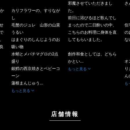
邪魔させていただきまし
さ
てか
カリフラワーの、すりなが
た。
し
前日に浴びるほど飲んでし
せ
毛蟹のジュレ 山形の山菜
まったので二日酔いの中、
住
で
うるい
こちらのお料理に身体を直
の
、
はまぐりのしんじようのお
してもらいました。
な
良
吸い物
水蛸とメバチマグロの2点
創作和食としては、どちら
盛り
かとい...
オ
銀鱈の西京焼きとベビーコ
り
もっと見る
ーン
んの
蓮根まんじゅう...
も
もっと見る
店舗情報