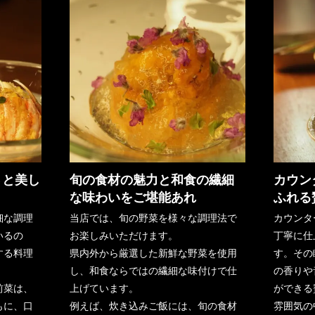
さと美し
旬の食材の魅力と和食の繊細
カウン
な味わいをご堪能あれ
ふれる
細な調理
当店では、旬の野菜を様々な調理法で
カウンタ
いるの
お楽しみいただけます。
丁寧に仕
する料理
県内外から厳選した新鮮な野菜を使用
す。その
し、和食ならではの繊細な味付けで仕
の香りや
前菜は、
上げています。
ができる
もに、口
例えば、炊き込みご飯には、旬の食材
雰囲気の